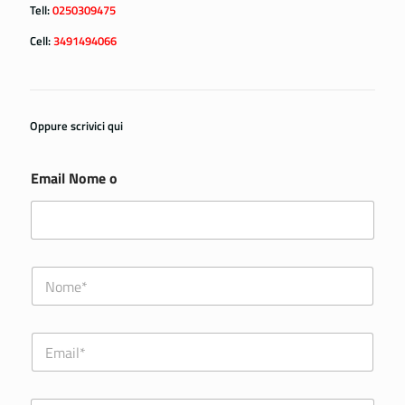
Tell:
0250309475
Cell:
3491494066
Oppure scrivici qui
Email Nome o
N
o
m
e
E
*
m
a
i