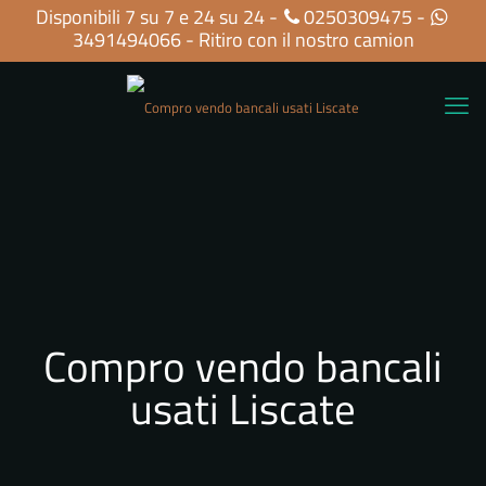
Disponibili 7 su 7 e 24 su 24 -
0250309475
-
3491494066
- Ritiro con il nostro camion
Compro vendo bancali
usati Liscate