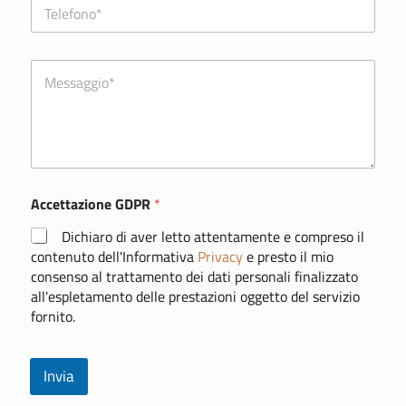
T
l
e
*
l
e
C
f
o
o
m
n
m
o
e
*
n
t
o
Accettazione GDPR
*
o
m
Dichiaro di aver letto attentamente e compreso il
e
s
contenuto dell'Informativa
Privacy
e presto il mio
s
consenso al trattamento dei dati personali finalizzato
a
all'espletamento delle prestazioni oggetto del servizio
g
fornito.
g
i
o
Invia