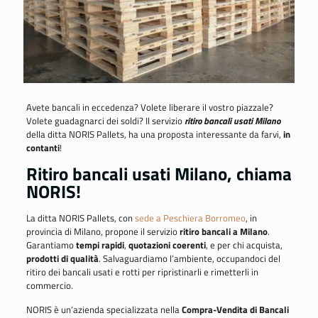
Avete bancali in eccedenza? Volete liberare il vostro piazzale?
Volete guadagnarci dei soldi? Il servizio
ritiro bancali usati Milano
della ditta NORIS Pallets, ha una proposta interessante da farvi,
in
contanti
!
Ritiro bancali usati Milano, chiama
NORIS!
La ditta NORIS Pallets, con
sede a Peschiera Borromeo
, in
provincia di Milano, propone il servizio
ritiro bancali a Milano
.
Garantiamo
tempi rapidi
,
quotazioni coerenti
, e per chi acquista,
prodotti di qualità
.
Salvaguardiamo l’ambiente, occupandoci del
ritiro dei bancali usati e rotti per ripristinarli e rimetterli in
commercio.
NORIS è un’azienda specializzata nella
Compra-Vendita di Bancali