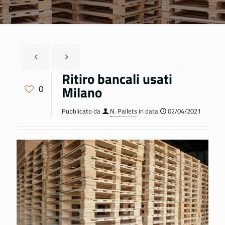
Ritiro bancali usati
Milano
0
Pubblicato da
N. Pallets
in data
02/04/2021