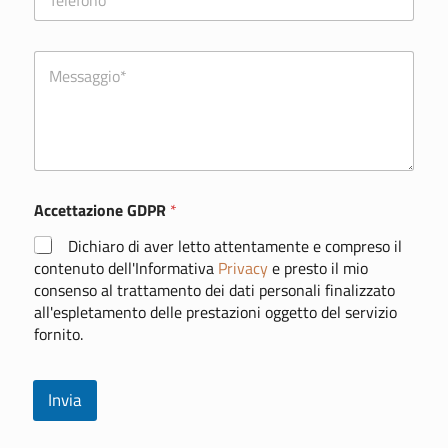
e
*
l
e
C
f
o
o
m
n
m
o
e
*
n
t
o
Accettazione GDPR
*
o
m
Dichiaro di aver letto attentamente e compreso il
e
s
contenuto dell'Informativa
Privacy
e presto il mio
s
consenso al trattamento dei dati personali finalizzato
a
all'espletamento delle prestazioni oggetto del servizio
g
fornito.
g
i
o
Invia