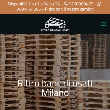
Disponibili 7 su 7 e 24 su 24 -
0250309475
-
3491494066
- Ritiro con il nostro camion
Ritiro bancali usati
Milano