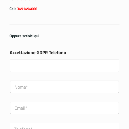
Cell:
3491494066
Oppure scrivici qui
Accettazione GDPR Telefono
N
o
m
e
E
*
m
a
i
T
l