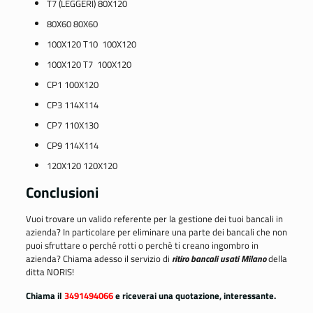
T7 (LEGGERI) 80X120
80X60 80X60
100X120 T10 100X120
100X120 T7 100X120
CP1 100X120
CP3 114X114
CP7 110X130
CP9 114X114
120X120 120X120
Conclusioni
Vuoi trovare un valido referente per la gestione dei tuoi bancali in
azienda? In particolare per eliminare una parte dei bancali che non
puoi sfruttare o perché rotti o perchè ti creano ingombro in
azienda? Chiama adesso il servizio di
ritiro bancali usati Milano
della
ditta NORIS!
Chiama il
3491494066
e riceverai una quotazione, interessante.