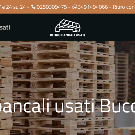
7 e 24 su 24 -
0250309475
-
3491494066
- Ritiro con
sati
bancali usati Bu