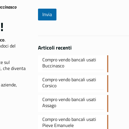
Buccinasco
Invia
!
sco
.
doci del
Articoli recenti
Compro vendo bancali usati
te sul
Buccinasco
i, che diventa
Compro vendo bancali usati
 aziende,
Corsico
Compro vendo bancali usati
Assago
Compro vendo bancali usati
Pieve Emanuele