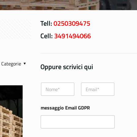
Tell:
0250309475
Cell:
3491494066
Categorie
Oppure scrivici qui
N
E
o
m
m
a
e
i
messaggio Email GDPR
*
l
*