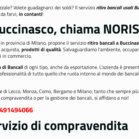
zzale? Volete guadagnarci dei soldi? Il servizio
ritiro bancali usati 
 da farvi,
in contanti
!
 Buccinasco, chiama NORIS
, in provincia di Milano, propone il servizio
ritiro bancali a Buccina
i acquista,
prodotti di qualità
.
Salvaguardiamo l’ambiente, occupan
rli in commercio.
di Bancali
di ogni tipo, anche da esportazione. L’azienda è presen
fessionalità di tutto quello che ruota intorno al mondo dei bancal
one di Lecco, Monza, Como, Bergamo e Milano; tanto che sempre più
a compravendita o per la gestione dei bancali, si affidano a noi!
491494066
ervizio di compravendita