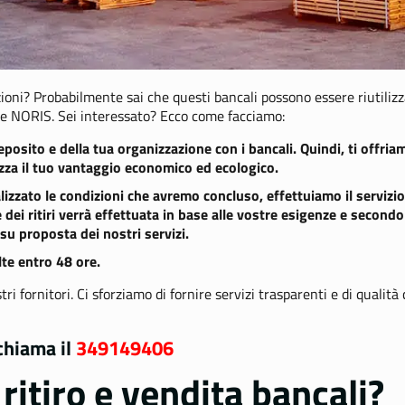
izioni? Probabilmente sai che questi bancali possono essere riutilizz
me NORIS. Sei interessato? Ecco come facciamo:
osito e della tua organizzazione con i bancali. Quindi, ti offri
mizza il tuo vantaggio economico ed ecologico.
izzato le condizioni che avremo concluso, effettuiamo il servizio
 dei ritiri verrà effettuata in base alle vostre esigenze e second
 su proposta dei nostri servizi.
lte entro 48 ore.
ri fornitori. Ci sforziamo di fornire servizi trasparenti e di qualità 
chiama il
349149406
 ritiro e vendita bancali?