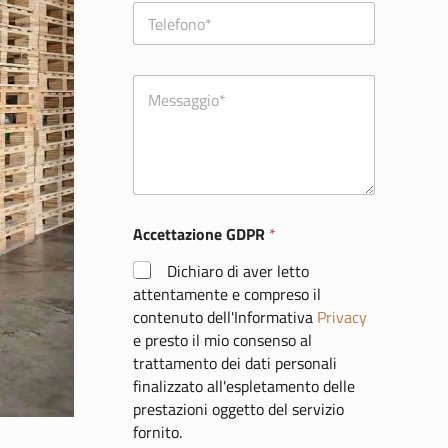
T
e
l
e
C
f
o
o
m
n
m
o
e
*
n
t
o
Accettazione GDPR
*
o
m
Dichiaro di aver letto
e
s
attentamente e compreso il
s
contenuto dell'Informativa
Privacy
a
e presto il mio consenso al
g
trattamento dei dati personali
g
finalizzato all'espletamento delle
i
o
prestazioni oggetto del servizio
fornito.