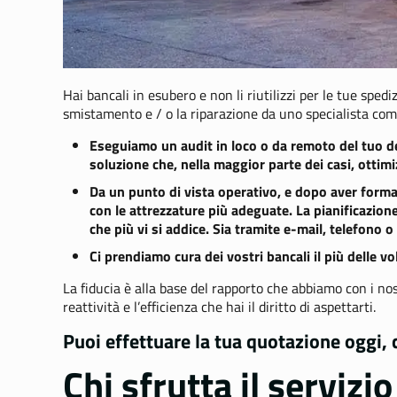
Hai bancali in esubero e non li riutilizzi per le tue sped
smistamento e / o la riparazione da uno specialista co
Eseguiamo un audit in loco o da remoto del tuo dep
soluzione che, nella maggior parte dei casi, otti
Da un punto di vista operativo, e dopo aver formal
con le attrezzature più adeguate. La pianificazione
che più vi si addice. Sia tramite e-mail, telefono o
Ci prendiamo cura dei vostri bancali il più delle vo
La fiducia è alla base del rapporto che abbiamo con i nost
reattività e l’efficienza che hai il diritto di aspettarti.
Puoi effettuare la tua quotazione oggi, 
Chi sfrutta il servizio