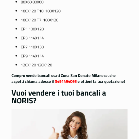
80X60 80X60
100X120 T10 100X120
100X120 T7 100X120
CP1 100X120
CP3 114X114
CP7 110X130
CP9 114X114
120X120 120X120
Compro vendo bancali usati Zona San Donato Milanese, che
aspetti chiama adesso il
3491494066
e ottieni la tua quotazione!
Vuoi vendere i tuoi bancali a
NORIS?