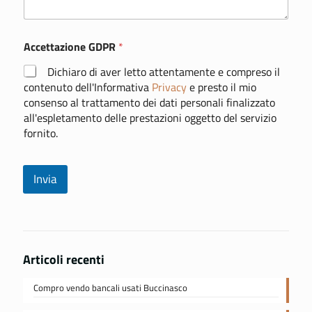
n
t
o
Accettazione GDPR
*
o
m
Dichiaro di aver letto attentamente e compreso il
e
s
contenuto dell'Informativa
Privacy
e presto il mio
s
consenso al trattamento dei dati personali finalizzato
a
all'espletamento delle prestazioni oggetto del servizio
g
fornito.
g
i
o
Invia
Articoli recenti
Compro vendo bancali usati Buccinasco