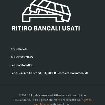
Noris Pallets
Tell:
0250309475
Cell:
3491494066
Sede:
Via Achille Grandi, 31, 20068 Peschiera Borromeo MI
© 2021 All rights reserved
Ritiro bancali usati
| P.iva
11634040965 | Sito e posizionamento realizzato dall'
Agenzia
web Milano
Web Revolution.