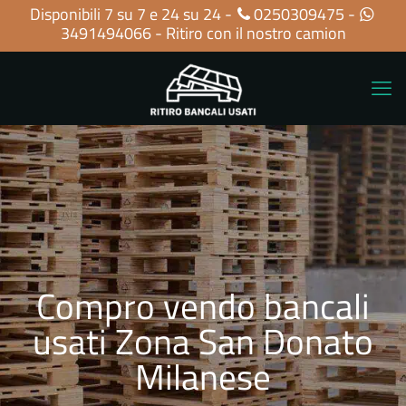
Disponibili 7 su 7 e 24 su 24 -
0250309475
-
3491494066
- Ritiro con il nostro camion
Compro vendo bancali
usati Zona San Donato
Milanese